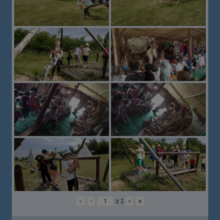
«
‹
z
2
›
»