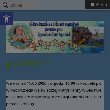
Szukaj:
Menu
Menu
Open toolbar
główne
Przeskocz
Publiczne Przedszkole z Oddziałami
do
Integracyjnymi prowadzone przez
treści
Zgromadzenie Sióstr Augustianek
AUTOR:
ADMIN8739
We wtorek 16
.06.202
6
r. o godz. 1
5
:00
w Kościele pw.
Wniebowzięcia Najświętszej Maryi Panny w Bielawie
miała miejsce Msza Święta z okazji zakończenia roku
przedszkolnego.