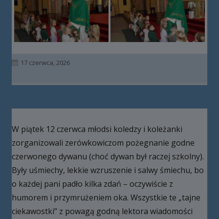
Opublikowano
17 czerwca, 2026
W piątek 12 czerwca młodsi koledzy i koleżanki
zorganizowali zerówkowiczom pożegnanie godne
czerwonego dywanu (choć dywan był raczej szkolny).
Były uśmiechy, lekkie wzruszenie i salwy śmiechu, bo
o każdej pani padło kilka zdań – oczywiście z
humorem i przymrużeniem oka. Wszystkie te „tajne
ciekawostki” z powagą godną lektora wiadomości