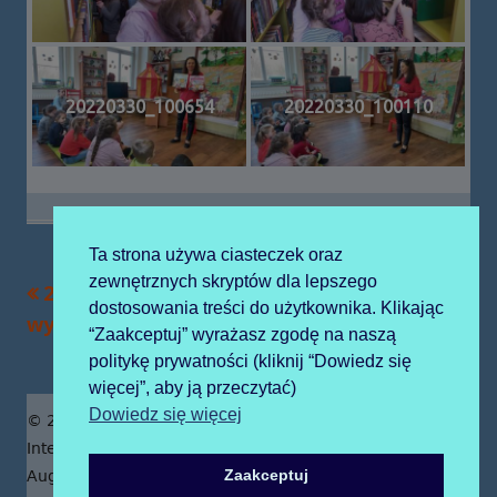
20220330_100654
20220330_100110
Ta strona używa ciasteczek oraz
zewnętrznych skryptów dla lepszego
Poprzedni
Następny
2022-03-24 piraci i
2022-04-04 biblioteka
Nawigacja
dostosowania treści do użytkownika. Klikając
artykół
artykół:
wyspa skarbów
“Zaakceptuj” wyrażasz zgodę na naszą
wpisu
politykę prywatności (kliknij “Dowiedz się
więcej”, aby ją przeczytać)
Zawartość
Dowiedz się więcej
© 2019 Publiczne Przedszkole z Oddziałami
stopki
Integracyjnymi prowadzone przez Zgromadzenie Sióstr
Zaakceptuj
Augustianek