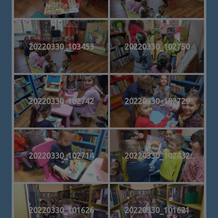
20220330_103453
20220330_102750
20220330_102742
20220330_102729
20220330_102714
20220330_102432
20220330_101626
20220330_101621