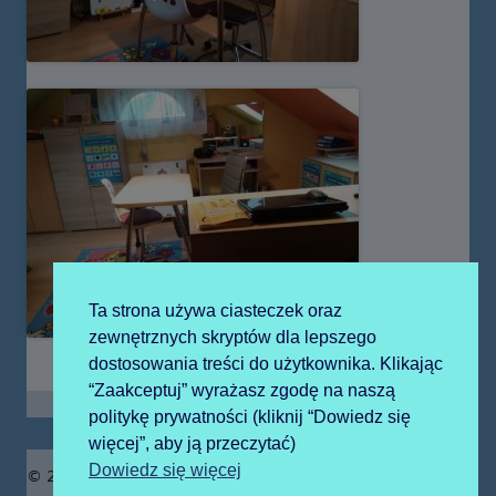
Ta strona używa ciasteczek oraz
zewnętrznych skryptów dla lepszego
dostosowania treści do użytkownika. Klikając
“Zaakceptuj” wyrażasz zgodę na naszą
politykę prywatności (kliknij “Dowiedz się
więcej”, aby ją przeczytać)
Zawartość
Dowiedz się więcej
© 2019 Publiczne Przedszkole z Oddziałami