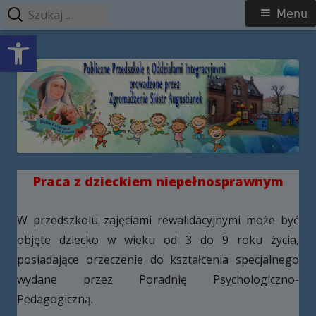
Szukaj:
Menu
Menu
Open toolbar
główne
Przeskocz
Publiczne Przedszkole z Oddziałami
do
Integracyjnymi prowadzone przez
treści
Zgromadzenie Sióstr Augustianek
Praca z dzieckiem niepełnosprawnym
W przedszkolu zajęciami rewalidacyjnymi może być
objęte dziecko w wieku od 3 do 9 roku życia,
posiadające orzeczenie do kształcenia specjalnego
wydane przez Poradnię Psychologiczno-
Pedagogiczną.