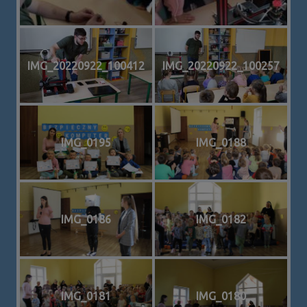
IMG_20220922_100412
IMG_20220922_100257
IMG_0195
IMG_0188
IMG_0186
IMG_0182
IMG_0181
IMG_0180