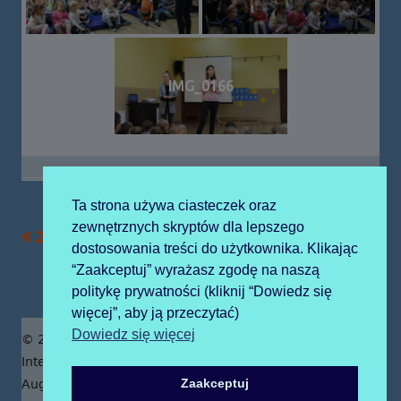
IMG_0166
Ta strona używa ciasteczek oraz
zewnętrznych skryptów dla lepszego
Poprzedni
Następny
2022-10-05 teatrzyk
2022-10-12 teatr
Nawigacja
dostosowania treści do użytkownika. Klikając
artykół
artykół:
eden
“Zaakceptuj” wyrażasz zgodę na naszą
wpisu
politykę prywatności (kliknij “Dowiedz się
więcej”, aby ją przeczytać)
Zawartość
Dowiedz się więcej
© 2019 Publiczne Przedszkole z Oddziałami
stopki
Integracyjnymi prowadzone przez Zgromadzenie Sióstr
Zaakceptuj
Augustianek