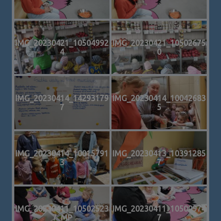
IMG_20230421_10504992
IMG_20230421_10502675
4
0
IMG_20230414_14293179
IMG_20230414_10042683
7
5
IMG_20230414_10015791
IMG_20230413_10391285
3
7
IMG_20230411_10502523
IMG_20230411_10500974
7_MP
7