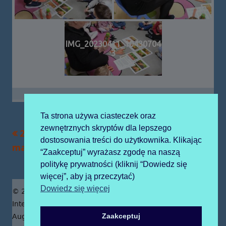
IMG_20230411_10430704
3
Ta strona używa ciasteczek oraz
zewnętrznych skryptów dla lepszego
Poprzedni
Następny
2023-05-22 na
2023-05-24
Nawigacja
dostosowania treści do użytkownika. Klikając
artykół
artykół:
majowej łące
wojsławice
“Zaakceptuj” wyrażasz zgodę na naszą
wpisu
politykę prywatności (kliknij “Dowiedz się
więcej”, aby ją przeczytać)
Zawartość
Dowiedz się więcej
© 2019 Publiczne Przedszkole z Oddziałami
stopki
Integracyjnymi prowadzone przez Zgromadzenie Sióstr
Zaakceptuj
Augustianek