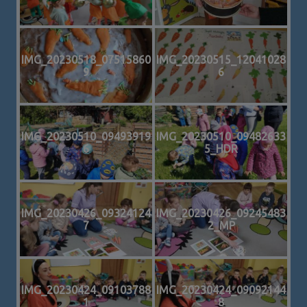
IMG_20230518_07515860
IMG_20230515_12041028
9
6
IMG_20230510_09493919
IMG_20230510_09482633
6
5_HDR
IMG_20230426_09324124
IMG_20230426_09245483
7
2_MP
IMG_20230424_09103788
IMG_20230424_09092144
1
8