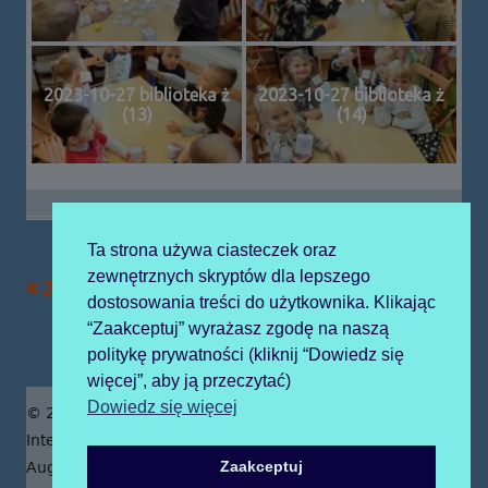
2023-10-27 biblioteka ż
2023-10-27 biblioteka ż
(13)
(14)
Ta strona używa ciasteczek oraz
zewnętrznych skryptów dla lepszego
Poprzedni
Następny
2023-10-25 misje
2023-10-31 cmentarz
Nawigacja
dostosowania treści do użytkownika. Klikając
artykół
artykół:
“Zaakceptuj” wyrażasz zgodę na naszą
wpisu
politykę prywatności (kliknij “Dowiedz się
więcej”, aby ją przeczytać)
Zawartość
Dowiedz się więcej
© 2019 Publiczne Przedszkole z Oddziałami
stopki
Integracyjnymi prowadzone przez Zgromadzenie Sióstr
Zaakceptuj
Augustianek