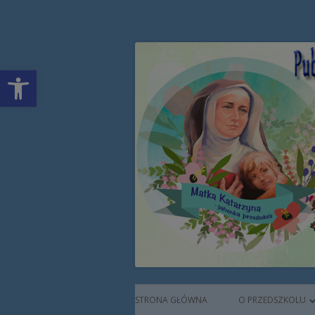
Przeskocz
Publiczne Przedszkol
do
treści
Open toolbar
Augustianek
Menu
STRONA GŁÓWNA
O PRZEDSZKOLU