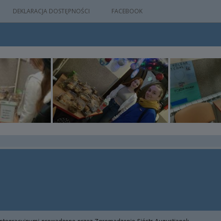
DEKLARACJA DOSTĘPNOŚCI
FACEBOOK
IA
WYDARZEŃ
M
NYM