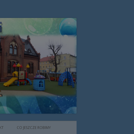
zone przez Zgromadzenie Sióstr
KT
CO JESZCZE ROBIMY