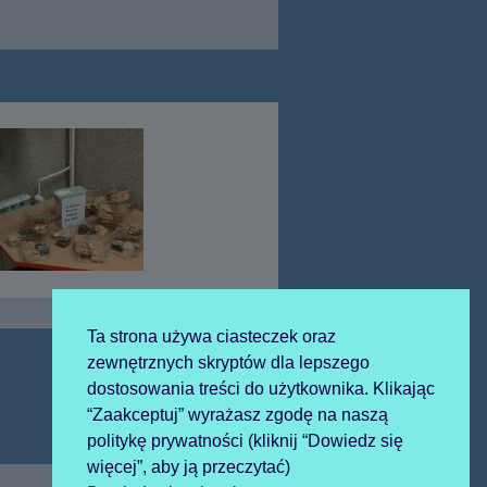
Ta strona używa ciasteczek oraz
zewnętrznych skryptów dla lepszego
dostosowania treści do użytkownika. Klikając
Następny
2023-12-15 paczuszka
“Zaakceptuj” wyrażasz zgodę na naszą
artykół:
politykę prywatności (kliknij “Dowiedz się
więcej”, aby ją przeczytać)