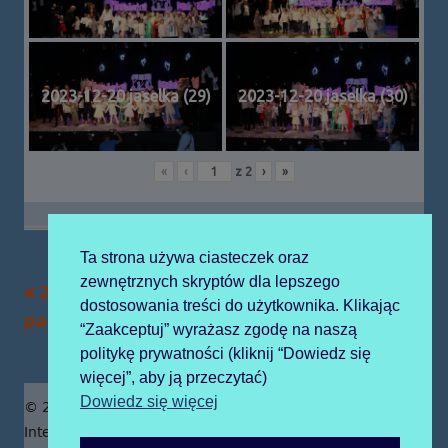
2023-12-20 jaselka (29)
2023-12-20 jaselka (30)
«
‹
z
2
›
»
Ta strona używa ciasteczek oraz
zewnętrznych skryptów dla lepszego
Poprzedni
Następny
2023-12-15
2023-12-22 wigilia
Nawigacja
dostosowania treści do użytkownika. Klikając
artykół
artykół:
paczuszka
“Zaakceptuj” wyrażasz zgodę na naszą
wpisu
politykę prywatności (kliknij “Dowiedz się
więcej”, aby ją przeczytać)
Zawartość
Dowiedz się więcej
© 2019 Publiczne Przedszkole z Oddziałami
stopki
Integracyjnymi prowadzone przez Zgromadzenie Sióstr