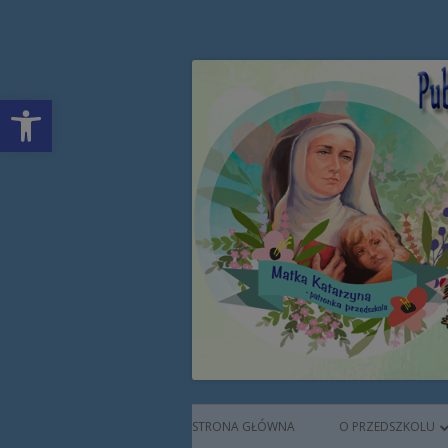
Przeskocz
Publiczne Przedszkol
do
treści
Open toolbar
Augustianek
Menu
STRONA GŁÓWNA
O PRZEDSZKOLU