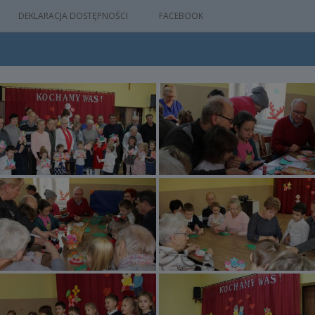
DEKLARACJA DOSTĘPNOŚCI
FACEBOOK
IA
WYDARZEŃ
M
NYM