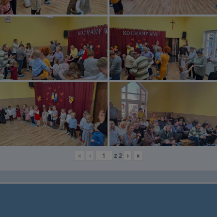
«
‹
z
2
›
»