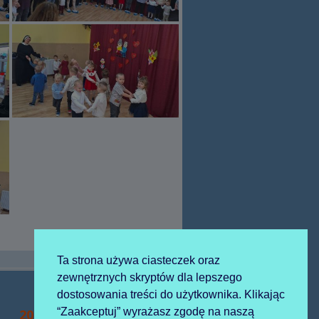
Ta strona używa ciasteczek oraz
zewnętrznych skryptów dla lepszego
dostosowania treści do użytkownika. Klikając
Następny
“Zaakceptuj” wyrażasz zgodę na naszą
2024-01-16 kolędowanie