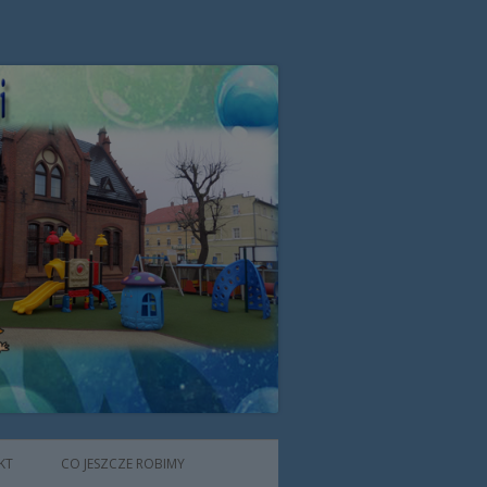
zone przez Zgromadzenie Sióstr
KT
CO JESZCZE ROBIMY