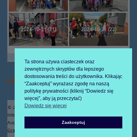
2024-10-21 (21)
2024-10-21 (22)
Ta strona używa ciasteczek oraz
zewnętrznych skryptów dla lepszego
dostosowania treści do użytkownika. Klikając
Poprzedni
Następny
2024-10-18 różaniec
2024-10-28 pisarz
Nawigacja
“Zaakceptuj” wyrażasz zgodę na naszą
artykół
artykół:
politykę prywatności (kliknij “Dowiedz się
wpisu
więcej”, aby ją przeczytać)
Zawartość
Dowiedz się więcej
© 2019 Publiczne Przedszkole z Oddziałami
stopki
Integracyjnymi prowadzone przez Zgromadzenie Sióstr
Zaakceptuj
Augustianek
Grafika tła z pngtree.com