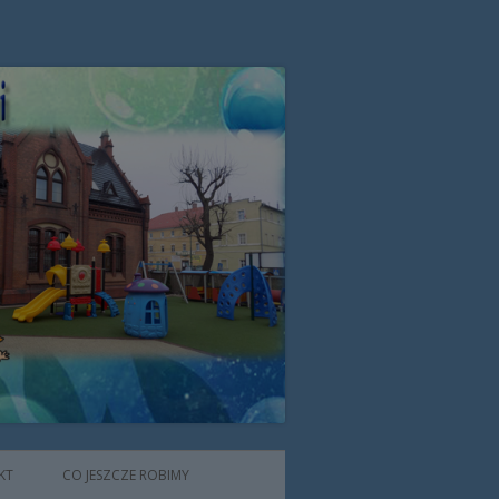
zone przez Zgromadzenie Sióstr
KT
CO JESZCZE ROBIMY