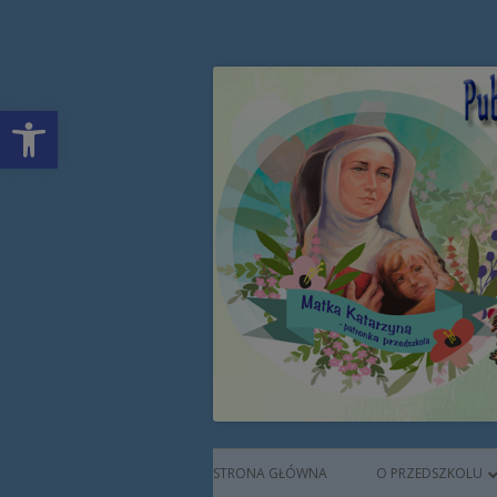
Przeskocz
Publiczne Przedszkol
do
treści
Open toolbar
Augustianek
Menu
STRONA GŁÓWNA
O PRZEDSZKOLU