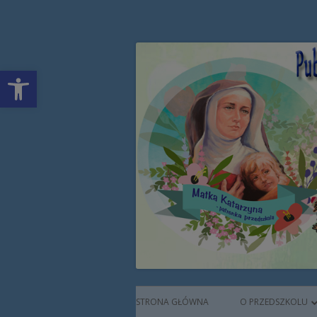
Przeskocz
Publiczne Przedszkol
do
treści
Open toolbar
Augustianek
Menu
STRONA GŁÓWNA
O PRZEDSZKOLU