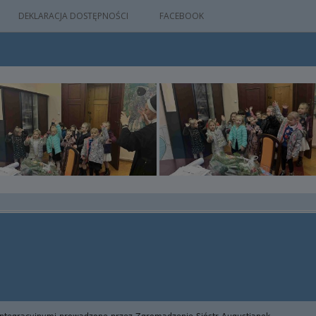
DEKLARACJA DOSTĘPNOŚCI
FACEBOOK
IA
WYDARZEŃ
M
NYM