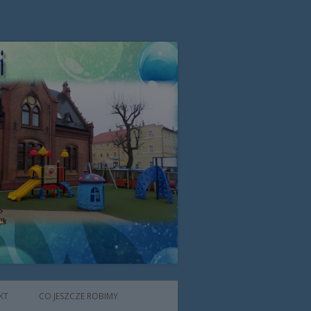
zone przez Zgromadzenie Sióstr
KT
CO JESZCZE ROBIMY