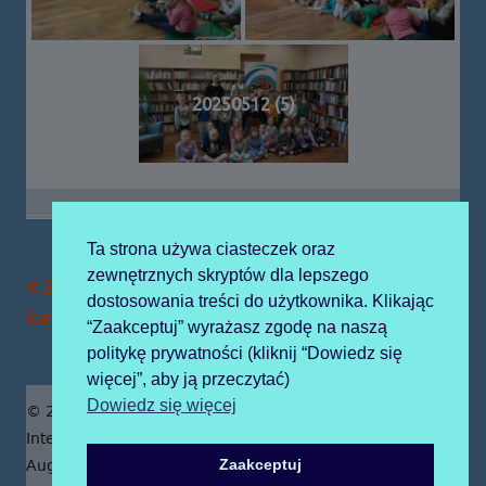
20250512 (5)
Ta strona używa ciasteczek oraz
zewnętrznych skryptów dla lepszego
Poprzedni
Następny
2025-05-07
2025-05-15 kraków
Nawigacja
dostosowania treści do użytkownika. Klikając
artykół
artykół:
kawiarenka
“Zaakceptuj” wyrażasz zgodę na naszą
wpisu
politykę prywatności (kliknij “Dowiedz się
więcej”, aby ją przeczytać)
Zawartość
Dowiedz się więcej
© 2019 Publiczne Przedszkole z Oddziałami
stopki
Integracyjnymi prowadzone przez Zgromadzenie Sióstr
Zaakceptuj
Augustianek