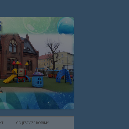
zone przez Zgromadzenie Sióstr
KT
CO JESZCZE ROBIMY