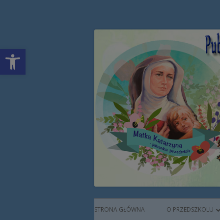
Przeskocz
Publiczne Przedszkol
do
treści
Open toolbar
Augustianek
Menu
STRONA GŁÓWNA
O PRZEDSZKOLU