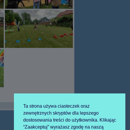
Ta strona używa ciasteczek oraz
zewnętrznych skryptów dla lepszego
dostosowania treści do użytkownika. Klikając
Następny
“Zaakceptuj” wyrażasz zgodę na naszą
2025-05-26 msza