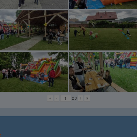
«
‹
z
3
›
»
c