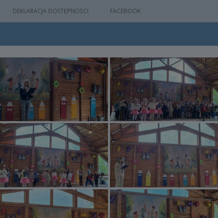
DEKLARACJA DOSTĘPNOŚCI
FACEBOOK
IA
WYDARZEŃ
M
NYM