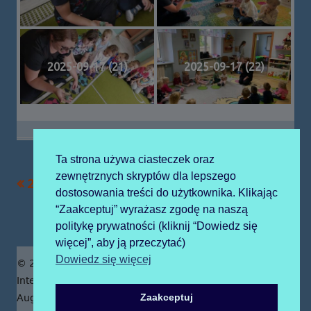
2025-09-17 (21)
2025-09-17 (22)
Ta strona używa ciasteczek oraz
zewnętrznych skryptów dla lepszego
Poprzedni
Następny
2025-09-18 sport
2025-09-19
Nawigacja
dostosowania treści do użytkownika. Klikając
artykół
artykół:
sprzątanie
“Zaakceptuj” wyrażasz zgodę na naszą
wpisu
politykę prywatności (kliknij “Dowiedz się
więcej”, aby ją przeczytać)
Zawartość
Dowiedz się więcej
© 2019 Publiczne Przedszkole z Oddziałami
stopki
Integracyjnymi prowadzone przez Zgromadzenie Sióstr
Zaakceptuj
Augustianek