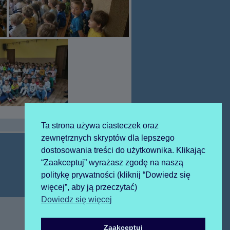
Ta strona używa ciasteczek oraz
zewnętrznych skryptów dla lepszego
dostosowania treści do użytkownika. Klikając
“Zaakceptuj” wyrażasz zgodę na naszą
Następny
2025-10-07 różaniec
politykę prywatności (kliknij “Dowiedz się
artykół:
więcej”, aby ją przeczytać)
Dowiedz się więcej
Zaakceptuj