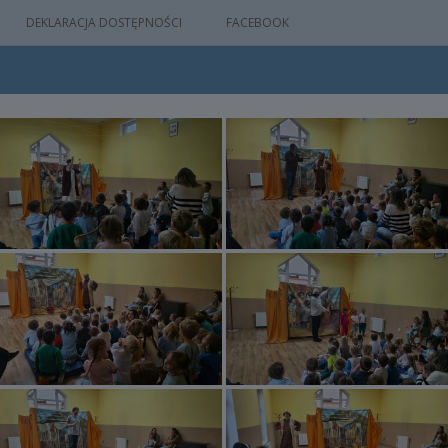
DEKLARACJA DOSTĘPNOŚCI
FACEBOOK
IA
WYDARZEŃ
M
NYM