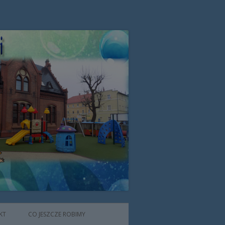
zone przez Zgromadzenie Sióstr
KT
CO JESZCZE ROBIMY