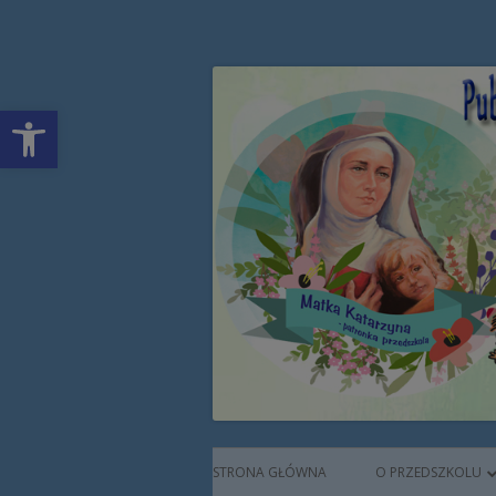
Przeskocz
Publiczne Przedszkol
do
treści
Open toolbar
Augustianek
Menu
STRONA GŁÓWNA
O PRZEDSZKOLU