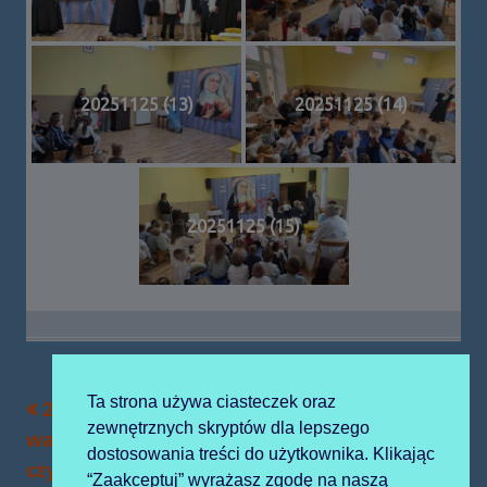
20251125 (13)
20251125 (14)
20251125 (15)
Ta strona używa ciasteczek oraz
Poprzedni
Następny
2025-11-18
2025-12-05 mikołaj
Nawigacja
zewnętrznych skryptów dla lepszego
artykół
artykół:
warsztaty
wpisu
dostosowania treści do użytkownika. Klikając
czytelnicze
“Zaakceptuj” wyrażasz zgodę na naszą