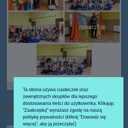
20260123 (5)
20260123 (6)
20260123 (7)
Ta strona używa ciasteczek oraz
zewnętrznych skryptów dla lepszego
dostosowania treści do użytkownika. Klikając
Poprzedni
Następny
2026-01-21 msza
2026-01-26 lekarz
Nawigacja
“Zaakceptuj” wyrażasz zgodę na naszą
artykół
artykół:
politykę prywatności (kliknij “Dowiedz się
wpisu
więcej”, aby ją przeczytać)