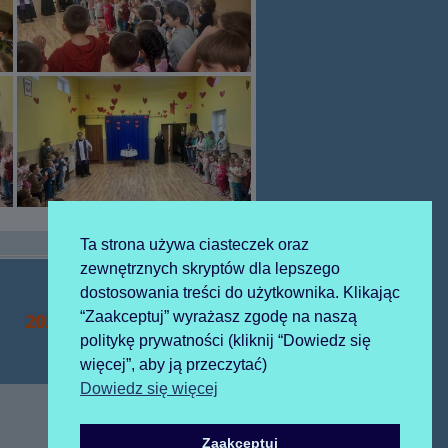
Ta strona używa ciasteczek oraz
zewnętrznych skryptów dla lepszego
dostosowania treści do użytkownika. Klikając
“Zaakceptuj” wyrażasz zgodę na naszą
Następny
2026-03-02 urząd miasta
politykę prywatności (kliknij “Dowiedz się
artykół:
więcej”, aby ją przeczytać)
Dowiedz się więcej
Zaakceptuj