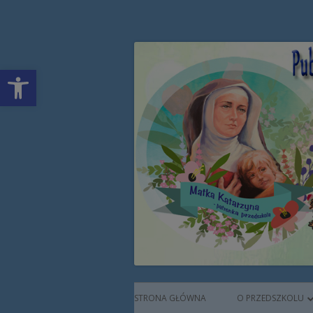
Przeskocz
Publiczne Przedszkol
do
treści
Open toolbar
Augustianek
Menu
STRONA GŁÓWNA
O PRZEDSZKOLU