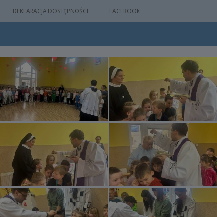
DEKLARACJA DOSTĘPNOŚCI
FACEBOOK
IA
WYDARZEŃ
M
NYM