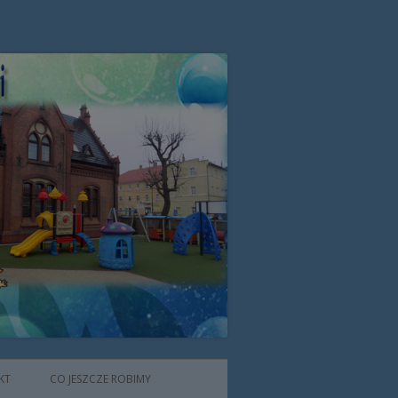
zone przez Zgromadzenie Sióstr
KT
CO JESZCZE ROBIMY