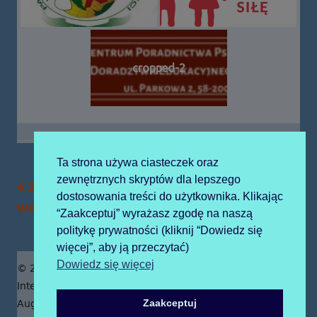
cropped-2
Ta strona używa ciasteczek oraz
zewnętrznych skryptów dla lepszego
Poprzedni
Następny
2020-02-03 boogie
2021-06-24
Nawigacja
dostosowania treści do użytkownika. Klikając
artykół
artykół:
woogie
“Zaakceptuj” wyrażasz zgodę na naszą
wpisu
politykę prywatności (kliknij “Dowiedz się
więcej”, aby ją przeczytać)
Zawartość
Dowiedz się więcej
© 2019 Publiczne Przedszkole z Oddziałami
stopki
Integracyjnymi prowadzone przez Zgromadzenie Sióstr
Zaakceptuj
Augustianek