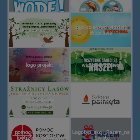
logo
logo co słowo widziało
projekt_edukacyjny_wrob
Brzechwa
elek_elemelek
logo projekt
wszystkie_smieci
GIGA-LAURKA-dla-
STRAZNIKOW-
1328x560
LASOW_001
pomoc-kosciolowi-w-
Logotyp_akcji_Razem_na
potrzebie-600x321
_Swieta