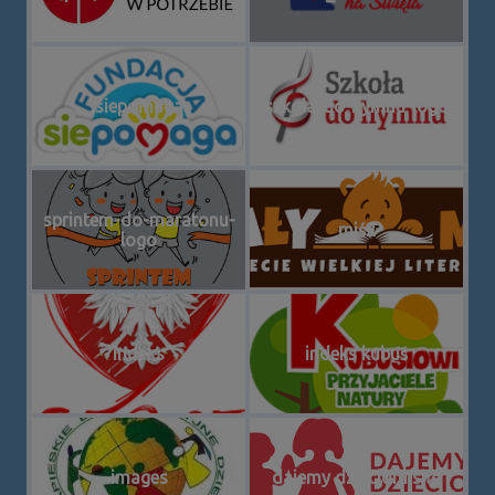
siepomaga
szkola-do-hymnu-logo
sprintem-do-maratonu-
miś2
logo
indeks
indeks kubuś
images
dajemy dzieciom siłę