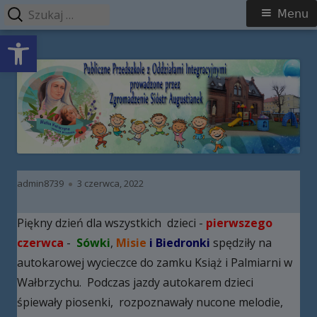
Szukaj:
Menu
Menu
Open toolbar
główne
Przeskocz
Publiczne Przedszkole z Oddziałami
do
Integracyjnymi prowadzone przez
treści
Zgromadzenie Sióstr Augustianek
Autor
Opublikowano
admin8739
3 czerwca, 2022
Piękny dzień dla wszystkich dzieci -
pierwszego
czerwca
-
Sówki
,
Misie
i Biedronki
spędziły na
autokarowej wycieczce do zamku Książ i Palmiarni w
Wałbrzychu. Podczas jazdy autokarem dzieci
śpiewały piosenki, rozpoznawały nucone melodie,