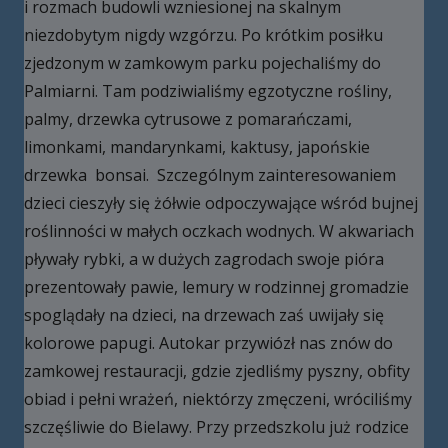
i rozmach budowli wzniesionej na skalnym
niezdobytym nigdy wzgórzu. Po krótkim posiłku
zjedzonym w zamkowym parku pojechaliśmy do
Palmiarni. Tam podziwialiśmy egzotyczne rośliny,
palmy, drzewka cytrusowe z pomarańczami,
limonkami, mandarynkami, kaktusy, japońskie
drzewka bonsai. Szczególnym zainteresowaniem
dzieci cieszyły się żółwie odpoczywające wśród bujnej
roślinności w małych oczkach wodnych. W akwariach
pływały rybki, a w dużych zagrodach swoje pióra
prezentowały pawie, lemury w rodzinnej gromadzie
spoglądały na dzieci, na drzewach zaś uwijały się
kolorowe papugi. Autokar przywiózł nas znów do
zamkowej restauracji, gdzie zjedliśmy pyszny, obfity
obiad i pełni wrażeń, niektórzy zmęczeni, wróciliśmy
szczęśliwie do Bielawy. Przy przedszkolu już rodzice