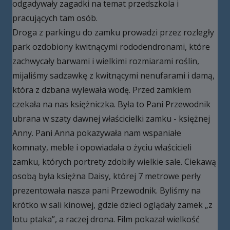
odgadywały zagadki na temat przedszkola i
pracujących tam osób.
Droga z parkingu do zamku prowadzi przez rozległy
park ozdobiony kwitnącymi rododendronami, które
zachwycały barwami i wielkimi rozmiarami roślin,
mijaliśmy sadzawkę z kwitnącymi nenufarami i damą,
która z dzbana wylewała wodę. Przed zamkiem
czekała na nas księżniczka. Była to Pani Przewodnik
ubrana w szaty dawnej właścicielki zamku - księżnej
Anny. Pani Anna pokazywała nam wspaniałe
komnaty, meble i opowiadała o życiu właścicieli
zamku, których portrety zdobiły wielkie sale. Ciekawą
osobą była księżna Daisy, której 7 metrowe perły
prezentowała nasza pani Przewodnik. Byliśmy na
krótko w sali kinowej, gdzie dzieci oglądały zamek „z
lotu ptaka”, a raczej drona. Film pokazał wielkość