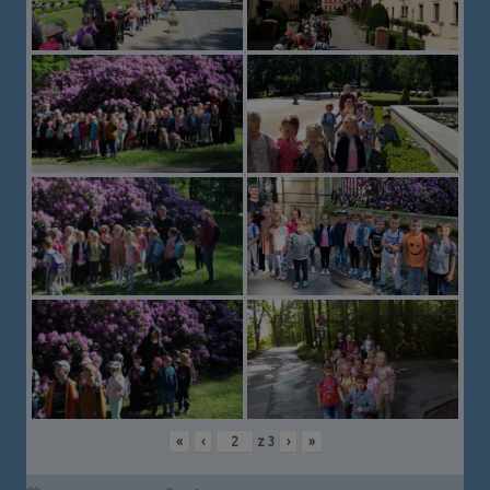
«
‹
z
3
›
»