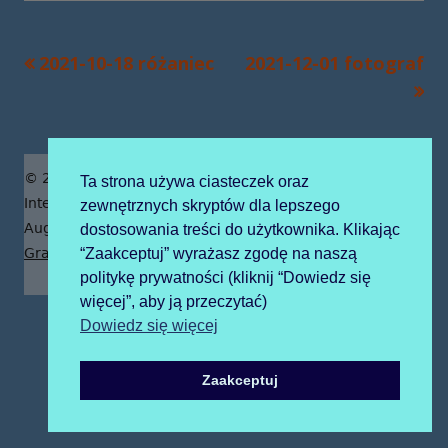
Poprzedni
Następny
2021-10-18 różaniec
2021-12-01 fotograf
Nawigacja
artykół
artykół:
wpisu
Zawartość
© 2019 Publiczne Przedszkole z Oddziałami
Ta strona używa ciasteczek oraz
stopki
Integracyjnymi prowadzone przez Zgromadzenie Sióstr
zewnętrznych skryptów dla lepszego
Augustianek
dostosowania treści do użytkownika. Klikając
“Zaakceptuj” wyrażasz zgodę na naszą
Grafika tła z pngtree.com
politykę prywatności (kliknij “Dowiedz się
więcej”, aby ją przeczytać)
Dowiedz się więcej
Zaakceptuj