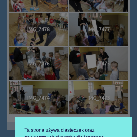
IMG_7478
IMG_7477
IMG_7476
IMG_7475
IMG_7474
IMG_7473
Ta strona używa ciasteczek oraz