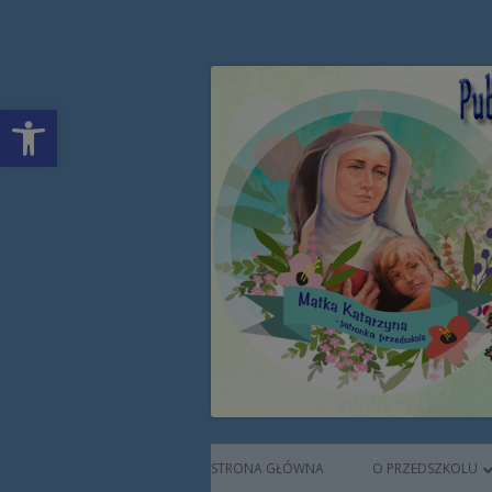
Przeskocz
Publiczne Przedszkol
do
treści
Open toolbar
Augustianek
Menu
STRONA GŁÓWNA
O PRZEDSZKOLU