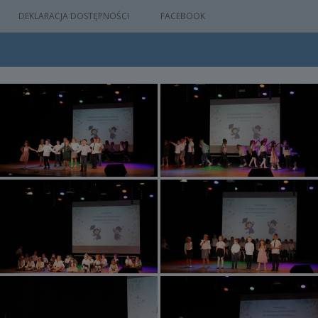
DEKLARACJA DOSTĘPNOŚCI
FACEBOOK
IA
WYDARZEŃ
M
NYM