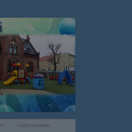
zone przez Zgromadzenie Sióstr
KT
CO JESZCZE ROBIMY