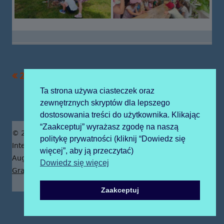
Poprzedni
Następny
2024-06-14 mokis
2024-06-19
Nawigacja
artykół
artykół:
akrobatyka
Ta strona używa ciasteczek oraz
wpisu
zewnętrznych skryptów dla lepszego
dostosowania treści do użytkownika. Klikając
“Zaakceptuj” wyrażasz zgodę na naszą
Zawartość
© 2019 Publiczne Przedszkole z Oddziałami
politykę prywatności (kliknij “Dowiedz się
stopki
Integracyjnymi prowadzone przez Zgromadzenie Sióstr
więcej”, aby ją przeczytać)
Augustianek
Dowiedz się więcej
Grafika tła z pngtree.com
Zaakceptuj