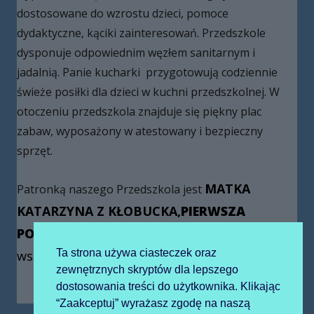
dostosowane do wzrostu dzieci, pomoce
dydaktyczne, kąciki zainteresowań. Przedszkole
dysponuje odpowiednim węzłem sanitarnym i
jadalnią. Panie kucharki przygotowują codziennie
świeże posiłki dla dzieci w kuchni przedszkolnej. W
otoczeniu przedszkola znajduje się piękny plac
zabaw, wyposażony w atestowany i bezpieczny
sprzęt.
MATKA
Patronką naszego Przedszkola jest
KATARZYNA Z KŁOBUCKA,
PIERWSZA
POLSKA AUGUSTIANKA,
założycielka
Ta strona używa ciasteczek oraz
wspólnoty Sióstr Św. Augustyna Polsce.
zewnętrznych skryptów dla lepszego
dostosowania treści do użytkownika. Klikając
“Zaakceptuj” wyrażasz zgodę na naszą