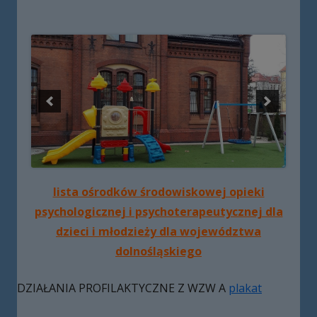
lista ośrodków środowiskowej opieki
psychologicznej i psychoterapeutycznej dla
dzieci i młodzieży dla województwa
dolnośląskiego
DZIAŁANIA PROFILAKTYCZNE Z WZW A
plakat