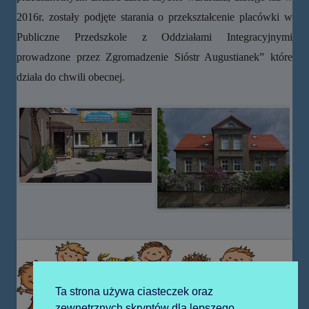
2016r. zostały podjęte starania o przekształcenie placówki w
Publiczne Przedszkole z Oddziałami Integracyjnymi
prowadzone przez Zgromadzenie Sióstr Augustianek” które
działa do chwili obecnej.
Ta strona używa ciasteczek oraz
zewnętrznych skryptów dla lepszego