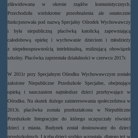
zlikwidowana w okresie rządów komunistycznych.
Przechodziła wielokrotne przeobrażenia ale ostatecznie
funkcjonowała pod nazwą Specjalny Ośrodek Wychowawczy
i była niepubliczną placówką katolicką zapewniającą
całodobową opiekę i wychowanie dzieciom i młodzieży
z niepełnosprawnością intelektualną, realizującą obowiązek
szkolny. Placówka zaprzestała działalności w czerwcu 2017r.
W 2011r przy Specjalnym Ośrodku Wychowawczym zostało
założone Niepubliczne Przedszkole Specjalne, obejmujące
opieką i nauczaniem najmłodsze dzieci przebywające w
Ośrodku. Na skutek dużego zainteresowania społeczeństwa w
2013r. placówka została przekształcona w Niepubliczne
Przedszkole Integracyjne do którego uczęszczały również
dzieci z miasta. Budynek został dostosowany do dzieci
przedszkolnych. Liczba dzieci szybko wzrastała, dlatego też w