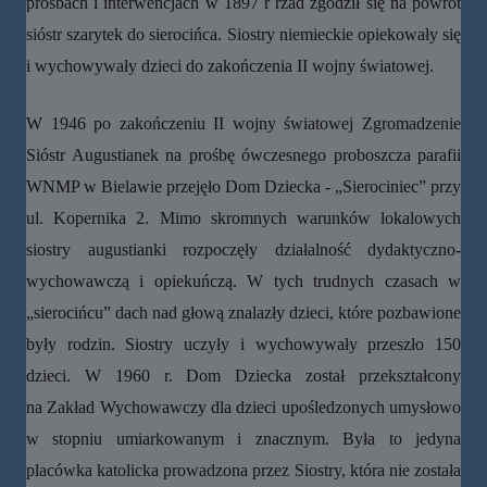
prośbach i interwencjach w 1897 r rzad zgodził się na powrót
sióstr szarytek do sierocińca. Siostry niemieckie opiekowały się
i wychowywały dzieci do zakończenia II wojny światowej.
W 1946 po zakończeniu II wojny światowej Zgromadzenie
Sióstr Augustianek na prośbę ówczesnego proboszcza parafii
WNMP w Bielawie przejęło Dom Dziecka - „Sierociniec” przy
ul. Kopernika 2. Mimo skromnych warunków lokalowych
siostry augustianki rozpoczęły działalność dydaktyczno-
wychowawczą i opiekuńczą. W tych trudnych czasach w
„sierocińcu” dach nad głową znalazły dzieci, które pozbawione
były rodzin. Siostry uczyły i wychowywały przeszło 150
dzieci. W 1960 r. Dom Dziecka został przekształcony
na Zakład Wychowawczy dla dzieci upośledzonych umysłowo
w stopniu umiarkowanym i znacznym. Była to jedyna
placówka katolicka prowadzona przez Siostry, która nie została