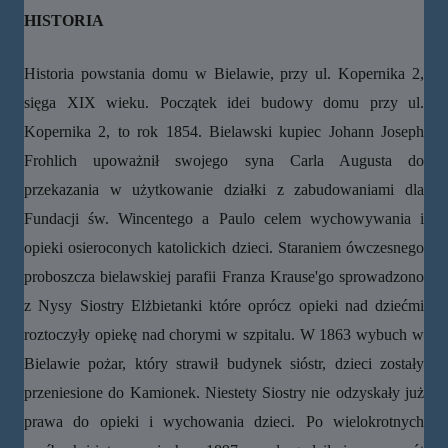
HISTORIA
Historia powstania domu w Bielawie, przy ul. Kopernika 2,
sięga XIX wieku. Początek idei budowy domu przy ul.
Kopernika 2, to rok 1854. Bielawski kupiec Johann Joseph
Frohlich upoważnił swojego syna Carla Augusta do
przekazania w użytkowanie działki z zabudowaniami dla
Fundacji św. Wincentego a Paulo celem wychowywania i
opieki osieroconych katolickich dzieci. Staraniem ówczesnego
proboszcza bielawskiej parafii Franza Krause'go sprowadzono
z Nysy Siostry Elżbietanki które oprócz opieki nad dziećmi
roztoczyły opiekę nad chorymi w szpitalu. W 1863 wybuch w
Bielawie pożar, który strawił budynek sióstr, dzieci zostały
przeniesione do Kamionek. Niestety Siostry nie odzyskały już
prawa do opieki i wychowania dzieci. Po wielokrotnych