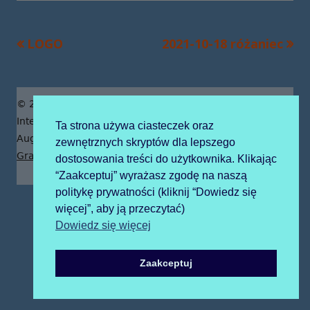
Poprzedni
Następny
LOGO
2021-10-18 różaniec
Nawigacja
artykół
artykół:
wpisu
Zawartość
© 2019 Publiczne Przedszkole z Oddziałami
stopki
Integracyjnymi prowadzone przez Zgromadzenie Sióstr
Ta strona używa ciasteczek oraz
Augustianek
zewnętrznych skryptów dla lepszego
Grafika tła z pngtree.com
dostosowania treści do użytkownika. Klikając
“Zaakceptuj” wyrażasz zgodę na naszą
politykę prywatności (kliknij “Dowiedz się
więcej”, aby ją przeczytać)
Dowiedz się więcej
Zaakceptuj