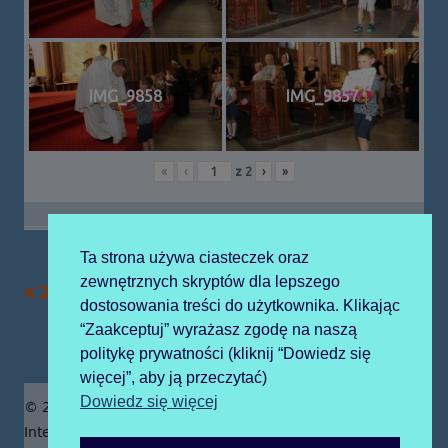
IMG_9858
IMG_9857
«
‹
z
2
›
»
Ta strona używa ciasteczek oraz
zewnętrznych skryptów dla lepszego
Poprzedni
Następny
2022-06-23 zoo
2022-09-16
Nawigacja
dostosowania treści do użytkownika. Klikając
artykół
artykół:
sprzątanie świata
“Zaakceptuj” wyrażasz zgodę na naszą
wpisu
politykę prywatności (kliknij “Dowiedz się
więcej”, aby ją przeczytać)
Zawartość
Dowiedz się więcej
© 2019 Publiczne Przedszkole z Oddziałami
stopki
Integracyjnymi prowadzone przez Zgromadzenie Sióstr