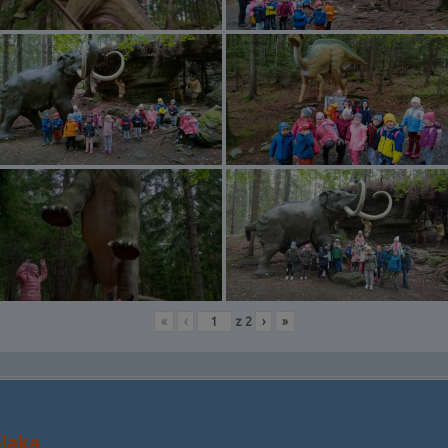
«
‹
z
2
›
»
olaka