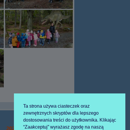
Ta strona używa ciasteczek oraz
zewnętrznych skryptów dla lepszego
dostosowania treści do użytkownika. Klikając
Następny
“Zaakceptuj” wyrażasz zgodę na naszą
2022-10-03 św franciszek