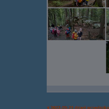
Poprzedni
2022-09-21 dzień przedszk