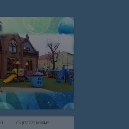
zone przez Zgromadzenie Sióstr
KT
CO JESZCZE ROBIMY