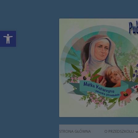
Przeskocz
Publiczne Przedszkol
do
treści
Open toolbar
Augustianek
Menu
STRONA GŁÓWNA
O PRZEDSZKOLU