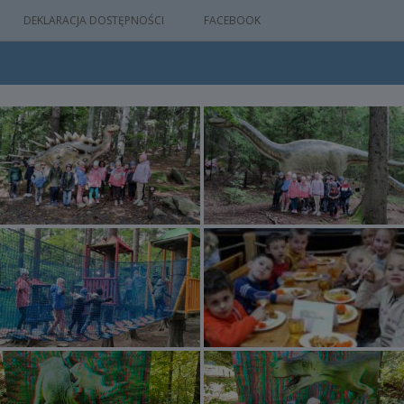
DEKLARACJA DOSTĘPNOŚCI
FACEBOOK
IA
WYDARZEŃ
M
NYM