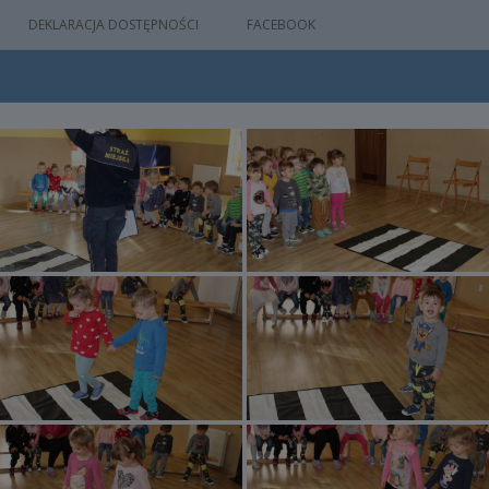
DEKLARACJA DOSTĘPNOŚCI
FACEBOOK
IA
WYDARZEŃ
M
NYM