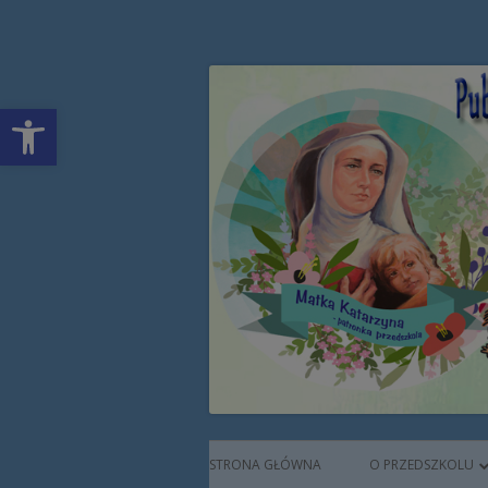
Przeskocz
Publiczne Przedszkol
do
treści
Open toolbar
Augustianek
Menu
STRONA GŁÓWNA
O PRZEDSZKOLU