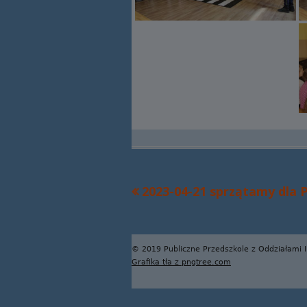
Poprzedni
2023-04-21 sprzątamy dla P
Nawigacja
artykół
wpisu
Zawartość
© 2019 Publiczne Przedszkole z Oddziałami 
Grafika tła z pngtree.com
stopki