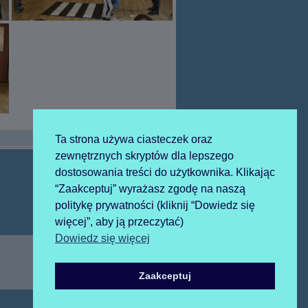
Ta strona używa ciasteczek oraz
zewnętrznych skryptów dla lepszego
dostosowania treści do użytkownika. Klikając
“Zaakceptuj” wyrażasz zgodę na naszą
Następny
2023-04-27 KONKURS
politykę prywatności (kliknij “Dowiedz się
artykół:
więcej”, aby ją przeczytać)
Dowiedz się więcej
Zaakceptuj