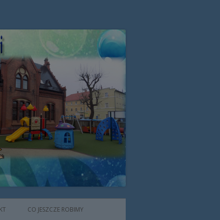
zone przez Zgromadzenie Sióstr
KT
CO JESZCZE ROBIMY