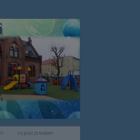
zone przez Zgromadzenie Sióstr
KT
CO JESZCZE ROBIMY