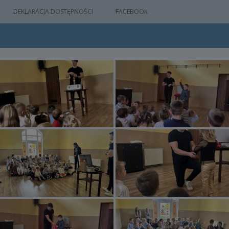
DEKLARACJA DOSTĘPNOŚCI
FACEBOOK
IA
WYDARZEŃ
M
NYM