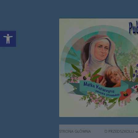
Przeskocz
Publiczne Przedszkol
do
treści
Open toolbar
Augustianek
Menu
STRONA GŁÓWNA
O PRZEDSZKOLU