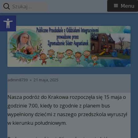
Szukaj:
Menu
Menu
Open toolbar
główne
Przeskocz
Publiczne Przedszkole z Oddziałami
do
Integracyjnymi prowadzone przez
treści
Zgromadzenie Sióstr Augustianek
Autor
Opublikowano
admin8739
21 maja, 2025
Nasza podróż do Krakowa rozpoczęła się 15 maja o
godzinie 7:00, kiedy to zgodnie z planem bus
wypełniony dziećmi z naszego przedszkola wyruszył
w kierunku południowym.