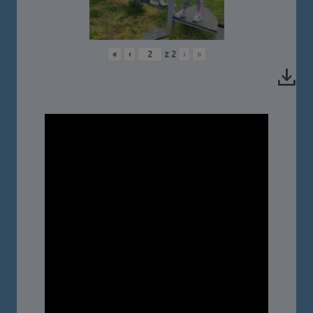
«
‹
z
2
›
»