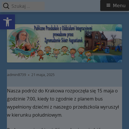
Szukaj:
Menu
Menu
Open toolbar
główne
Przeskocz
Publiczne Przedszkole z Oddziałami
do
Integracyjnymi prowadzone przez
treści
Zgromadzenie Sióstr Augustianek
Autor
Opublikowano
admin8739
21 maja, 2025
Nasza podróż do Krakowa rozpoczęła się 15 maja o
godzinie 7:00, kiedy to zgodnie z planem bus
wypełniony dziećmi z naszego przedszkola wyruszył
w kierunku południowym.