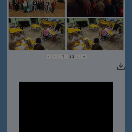
«
‹
z
2
›
»