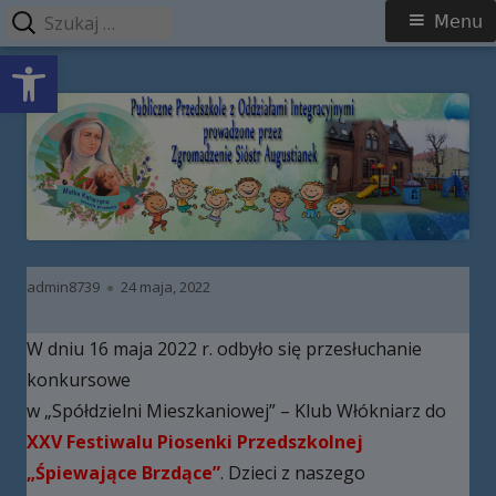
Szukaj:
Menu
Menu
Open toolbar
główne
Przeskocz
Publiczne Przedszkole z Oddziałami
do
Integracyjnymi prowadzone przez
treści
Zgromadzenie Sióstr Augustianek
Autor
Opublikowano
admin8739
24 maja, 2022
W dniu 16 maja 2022 r. odbyło się przesłuchanie
konkursowe
w „Spółdzielni Mieszkaniowej” – Klub Włókniarz do
XXV Festiwalu Piosenki Przedszkolnej
„Śpiewające Brzdące”
. Dzieci z naszego