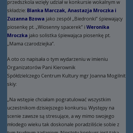
przedszkola wzięły udział w konkursie wokalnym w
składzie:
Blanka Marczak, Anastazja Mroczka i
Zuzanna Bzowa
jako zespół „Biedronki” śpiewający
piosenkę pt. „Wiosenny spacerek” i
Weronika
Mroczka
jako solistka śpiewająca piosenkę pt.
„Mama czarodziejka”.
A oto co napisała o tym wydarzeniu w imieniu
Organizatorów Pani Kierownik
Spółdzielczego Centrum Kultury mgr Joanna Mogilnit
skiy:
„Na wstępie chciałam pogratulować wszystkim
uczestnikom dzisiejszego konkursu. Występy na
scenie zawsze są stresujące, a wy mimo swojego
młodego wieku tak doskonale poradziliście sobie z
tym trudnym zadaniem. Niestety konkurs jest taką