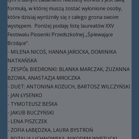
formułą, w której muszą zostać wyłonione osoby,
które dzisiaj wyróżniły się z całego grona swoim
występem. Poniżej podaję listę laureatów XXV
Festiwalu Piosenki Przedszkolnej „Śpiewające
Brzdące”.
- MILENA NICOŚ, HANNA JAROCKA, DOMINIKA
NATKAŃSKA
- ZESPÓŁ BIEDRONKI: BLANKA MARCZAK, ZUZANNA
BZOWA, ANASTAZJA MROCZKA
- DUET: ANTONINA KOŻUCH, BARTOSZ WILCZYŃSKI
- JAN ŁYSENKO
- TYMOTEUSZ BEŚKA
- JAKUB BUCZYŃSKI
- LENA PISZCZEK
- ZOFIA ŁABĘDZKA, LAURA BYSTROŃ
- ROZALIA LICHNOWSKA, NIKODEM WYRZUCKI