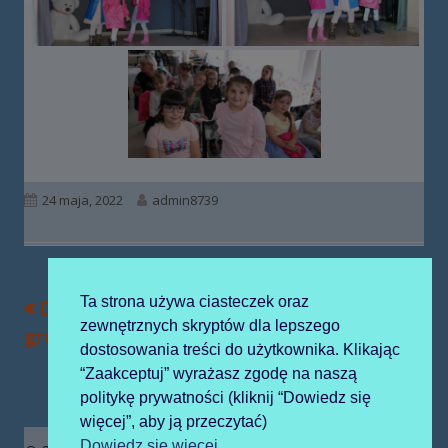
Opublikowano
Autor
24 maja, 2022
admin8739
Ta strona używa ciasteczek oraz
Poprzedni
Następny
Dzień Rodziny w
Dzień Rodziny
Nawigacja
zewnętrznych skryptów dla lepszego
artykół
artykół:
grupie „Żabek”
świętują „Pszczółki”
wpisu
dostosowania treści do użytkownika. Klikając
“Zaakceptuj” wyrażasz zgodę na naszą
politykę prywatności (kliknij “Dowiedz się
więcej”, aby ją przeczytać)
Zawartość
Dowiedz się więcej