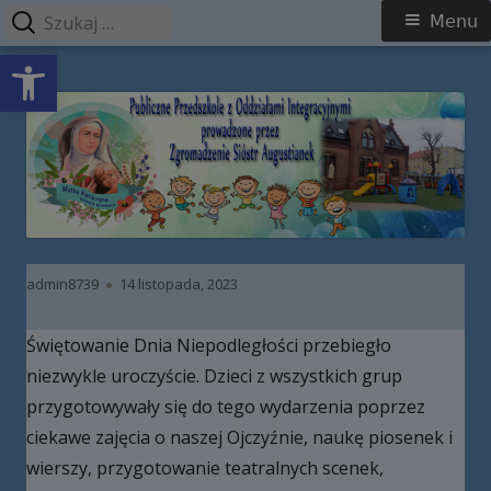
Szukaj:
Menu
Menu
Open toolbar
główne
Przeskocz
Publiczne Przedszkole z Oddziałami
do
Integracyjnymi prowadzone przez
treści
Zgromadzenie Sióstr Augustianek
Autor
Opublikowano
admin8739
14 listopada, 2023
Świętowanie Dnia Niepodległości przebiegło
niezwykle uroczyście. Dzieci z wszystkich grup
przygotowywały się do tego wydarzenia poprzez
ciekawe zajęcia o naszej Ojczyźnie, naukę piosenek i
wierszy, przygotowanie teatralnych scenek,