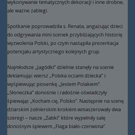
wykonywanie tematycznych dekoracji i inne drobne,
ale ważne zabiegi.
Spotkanie poprowadziła s. Renata, angażując dzieci
do odgrywania mini scenek przybliżających historię
wyzwolenia Polski, po czym nastąpiła prezentacja
potencjału artystycznego kolejnych grup.
Najmłodsze „Jagódki” dzielnie stanęły na scenie
deklamując wiersz „Polska oczami dziecka” i
wyśpiewując piosenkę „Jestem Polakiem”.
„Słoneczka” donośnie i radośnie oświadczyły
śpiewając „Kocham cię, Polsko”. Następnie na scenę
dziarskim żołnierskim krokiem wmaszerowały dwa
szeregi – nasze „Żabki” które wypełniły salę
donośnym śpiewem „Flaga biało-czerwona”.