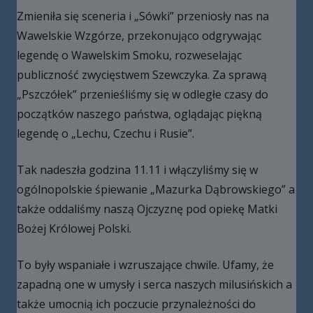
Zmieniła się sceneria i „Sówki” przeniosły nas na
Wawelskie Wzgórze, przekonująco odgrywając
legendę o Wawelskim Smoku, rozweselając
publiczność zwycięstwem Szewczyka. Za sprawą
„Pszczółek” przenieśliśmy się w odległe czasy do
początków naszego państwa, oglądając piękną
legendę o „Lechu, Czechu i Rusie”.
Tak nadeszła godzina 11.11 i włączyliśmy się w
ogólnopolskie śpiewanie „Mazurka Dąbrowskiego” a
także oddaliśmy naszą Ojczyznę pod opiekę Matki
Bożej Królowej Polski.
To były wspaniałe i wzruszające chwile. Ufamy, że
zapadną one w umysły i serca naszych milusińskich a
także umocnią ich poczucie przynależności do