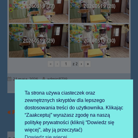
20260519 (27)
20260519 (28)
20260519 (29)
20260519 (30)
«
‹
z
2
›
»
Opublikowano
Autor
21 maja, 2026
admin8739
Ta strona używa ciasteczek oraz
zewnętrznych skryptów dla lepszego
dostosowania treści do użytkownika. Klikając
Poprzedni
Następny
POKAZ EKO-MODY
Piknik rodzinny
Nawigacja
“Zaakceptuj” wyrażasz zgodę na naszą
artykół
artykół:
politykę prywatności (kliknij “Dowiedz się
wpisu
więcej”, aby ją przeczytać)
Zawartość
Dowiedz się więcej