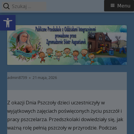
Szukaj:
Menu
Menu
Open toolbar
główne
Przeskocz
Publiczne Przedszkole z Oddziałami
do
Integracyjnymi prowadzone przez
treści
Zgromadzenie Sióstr Augustianek
Autor
Opublikowano
admin8739
21 maja, 2026
Z okazji Dnia Pszczoły dzieci uczestniczyły w
wyjątkowych zajęciach poświęconych życiu pszczół i
pracy pszczelarza. Przedszkolaki dowiedziały się, jak
ważną rolę pełnią pszczoły w przyrodzie. Podczas