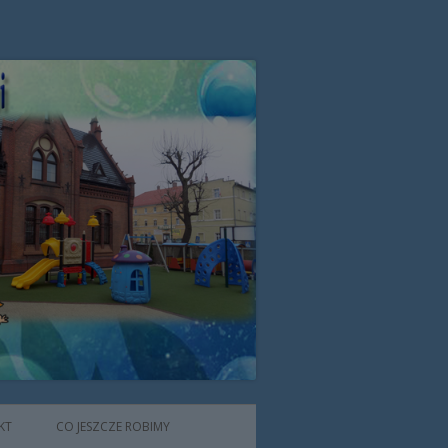
zone przez Zgromadzenie Sióstr
KT
CO JESZCZE ROBIMY