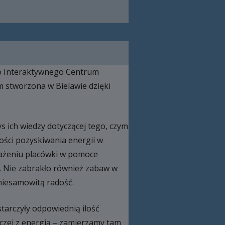
do Interaktywnego Centrum
m stworzona w Bielawie dzięki
s ich wiedzy dotyczącej tego, czym
wości pozyskiwania energii w
sażeniu placówki w pomoce
ś. Nie zabrakło również zabaw w
 niesamowitą radość.
tarczyły odpowiednią ilość
wczej z energią – zamierzamy tam