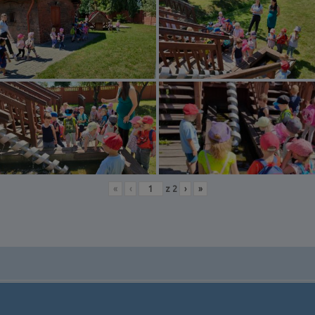
«
‹
z
2
›
»