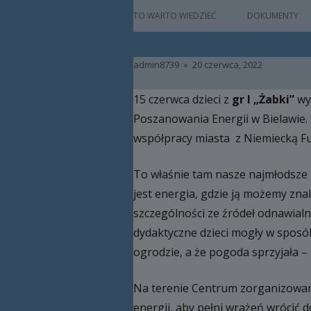
główne
HISTORIA
TO WARTO WIEDZIEĆ
DOKUMENTY
PATRON
Autor
Opublikowano
admin8739
20 czerwca, 2022
KADRA
15 czerwca dzieci z
gr I „Żabki”
wyr
RAMOWY PLAN DN
Poszanowania Energii w Bielawie.
HARMONOGRAM 
współpracy miasta z Niemiecką Fu
ZAJĘCIA
To właśnie tam nasze najmłodsze p
PRACA Z DZIECKIE
jest energia, gdzie ją możemy znal
NIEPEŁNOSPRAW
szczególności ze źródeł odnawia
dydaktyczne dzieci mogły w sposób
BAZA LOKALOWA
ogrodzie, a że pogoda sprzyjała –
RODO
Na terenie Centrum zorganizowane
energii, aby pełni wrażeń wrócić 