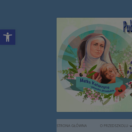
Przeskocz
Publiczne Przedszkol
do
treści
Open toolbar
Augustianek
Menu
STRONA GŁÓWNA
O PRZEDSZKOLU