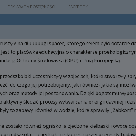
DEKLARACJA DOSTĘPNOŚCI
FACEBOOK
uszyły na dłuuuuugi spacer, którego celem było dotarcie 
IA
 Jest to placówka edukacyjna o charakterze proekologiczny
WYDARZEŃ
ndacją Ochrony Środowiska (OBU) i Unią Europejską.
rzedszkolaki uczestniczyły w zajęciach, które stworzyły zary
M
eźć, do czego jej potrzebujemy, jak również- jakie są możli
NYM
lnych oraz metody jej poszanowania. Dzięki bogatemu wypo
 aktywny śledzić procesy wytwarzania energii dawniej i dzi
 były to zabawy również w wodzie, które sprawiły „Żabkom”
 zostało również ognisko, a zjedzone kiełbaski i owoce dos
do przedszkola. To jednak nie koniec naszej przygody bada