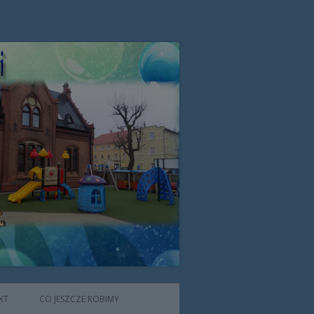
zone przez Zgromadzenie Sióstr
KT
CO JESZCZE ROBIMY