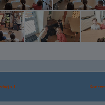
Następ
dycja 1
Koncer
artykół