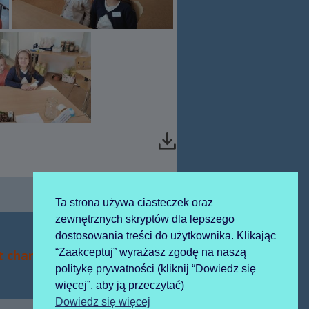
Ta strona używa ciasteczek oraz
zewnętrznych skryptów dla lepszego
dostosowania treści do użytkownika. Klikając
ny
“Zaakceptuj” wyrażasz zgodę na naszą
t charytatywny w MOKIS-ie
politykę prywatności (kliknij “Dowiedz się
:
więcej”, aby ją przeczytać)
Dowiedz się więcej