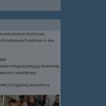
zyprzedszkolnym Konkursie
 Przedszkole Publiczne nr 4 w
dale
amach integracyjnej gry terenowej.
wczości i współpracy.
łej i przyjaznej atmosferze.