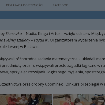
DEKLARACJA DOSTĘPNOŚCI
FACEBOOK
rupy
Słoneczka
– Nadia, Kinga i Artur – wzięło udział w Międ
IA
e z leśnej szuflady – edycja II”
. Organizatorem wydarzenia było
WYDARZEŃ
kole Leśnej w Bielawie.
wiązywali różnorodne zadania matematyczne – układali man
M
li przedmioty oraz rozwiązywali proste zagadki logiczne w r
NYM
awy, sprzyjając rozwijaniu logicznego myślenia, spostrzega
uczestnictwa oraz drobny upominek. Konkurs przebiegał w mi