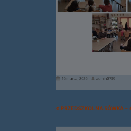
Opublikowano
Autor
16 marca, 2026
admin8739
Poprzedni
PRZEDSZKOLNA SÓWKA – e
Nawigacja
artykół
wpisu