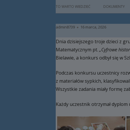
główne
HISTORIA
TO WARTO WIEDZIEĆ
DOKUMENTY
PATRON
Autor
Opublikowano
admin8739
16 marca, 2026
KADRA
Dnia dzisiejszego troje dzieci z g
RAMOWY PLAN DN
Matematycznym pt.
„Cyfrowe histori
HARMONOGRAM 
Bielawie, a konkurs odbył się w Sz
ZAJĘCIA
Podczas konkursu uczestnicy roz
PRACA Z DZIECKIE
z materiałów sypkich, klasyfikowa
NIEPEŁNOSPRAW
Wszystkie zadania miały formę zab
BAZA LOKALOWA
Każdy uczestnik otrzymał dyplom 
RODO