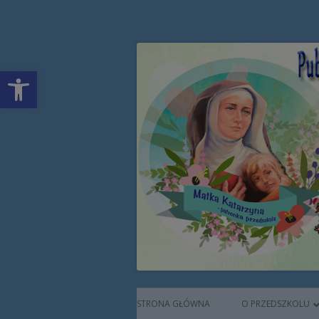
Przeskocz
Publiczne Przedszkol
do
treści
Open toolbar
Augustianek
Menu
STRONA GŁÓWNA
O PRZEDSZKOLU