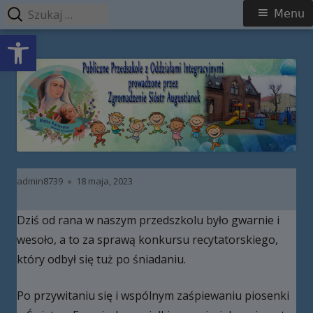
Szukaj:
Menu
Menu
Open toolbar
główne
Przeskocz
Publiczne Przedszkole z Oddziałami
do
Integracyjnymi prowadzone przez
treści
Zgromadzenie Sióstr Augustianek
Autor
Opublikowano
admin8739
18 maja, 2023
Dziś od rana w naszym przedszkolu było gwarnie i
wesoło, a to za sprawą konkursu recytatorskiego,
który odbył się tuż po śniadaniu.
Po przywitaniu się i wspólnym zaśpiewaniu piosenki