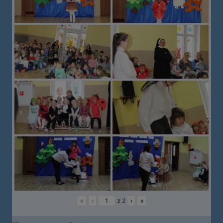
«
‹
z
2
›
»