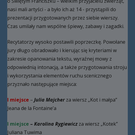
o Świętym Franciszku – wielkim przyjacielu zwierząt,
nasi mali artyści - a było ich aż 14 - przystąpili do
prezentacji przygotowanych przez siebie wierszy.
Czas umilały nam wspólne śpiewy, zabawy i zagadki.
Recytatorzy wysoko postawili poprzeczkę. Powołane
jury długo obradowało i kierując się kryteriami w
zakresie opanowania tekstu, wyraźnej mowy z
odpowiednią intonacją, a także przygotowania stroju
i wykorzystania elementów ruchu scenicznego
przyznało następujące miejsca:
I miejsce
–
Julia Majcher
za wiersz „Kot i małpa”
Jeana de la Fontaine’a
I miejsce
–
Karolina Rygiewicz
za wiersz „Kotek”
Juliana Tuwima