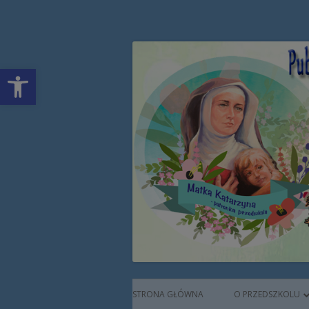
Przeskocz
Publiczne Przedszkol
do
treści
Open toolbar
Augustianek
Menu
STRONA GŁÓWNA
O PRZEDSZKOLU