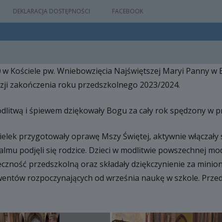
DEKLARACJA DOSTĘPNOŚCI
FACEBOOK
0
w Kościele pw. Wniebowzięcia Najświętszej Maryi Panny w B
IA
okazji zakończenia roku przedszkolnego 2023/2024.
WYDARZEŃ
odlitwą i śpiewem dziękowały Bogu za cały rok spędzony w p
elek przygotowały oprawę Mszy Świętej, aktywnie włączały s
M
NYM
mu podjęli się rodzice. Dzieci w modlitwie powszechnej modl
eczność przedszkolną oraz składały dziękczynienie za minio
entów rozpoczynających od września naukę w szkole. Przeds