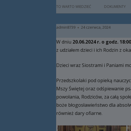
główne
HISTORIA
TO WARTO WIEDZIEĆ
DOKUMENTY
PATRON
Autor
Opublikowano
admin8739
24 czerwca, 2024
KADRA
W dniu
20.06.2024 r. o godz. 18:0
RAMOWY PLAN DN
z udziałem dzieci i ich Rodzin z 
HARMONOGRAM 
Dzieci wraz Siostrami i Paniami m
ZAJĘCIA
Przedszkolaki pod opieką nauczyci
PRACA Z DZIECKIE
NIEPEŁNOSPRAW
Mszy Świętej oraz odśpiewanie psal
powołania, Rodziców, za całą społ
BAZA LOKALOWA
boże błogosławieństwo dla absolw
RODO
również dary ofiarne.