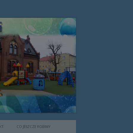
zone przez Zgromadzenie Sióstr
KT
CO JESZCZE ROBIMY