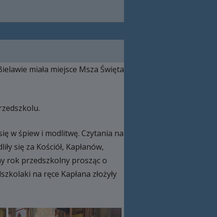
ielawie miała miejsce Msza Święta
rzedszkolu.
ię w śpiew i modlitwę. Czytania na
iły się za Kościół, Kapłanów,
ny rok przedszkolny prosząc o
zkolaki na ręce Kapłana złożyły