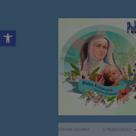
Przeskocz
Publiczne Przedszkol
do
treści
Open toolbar
Augustianek
Menu
STRONA GŁÓWNA
O PRZEDSZKOLU