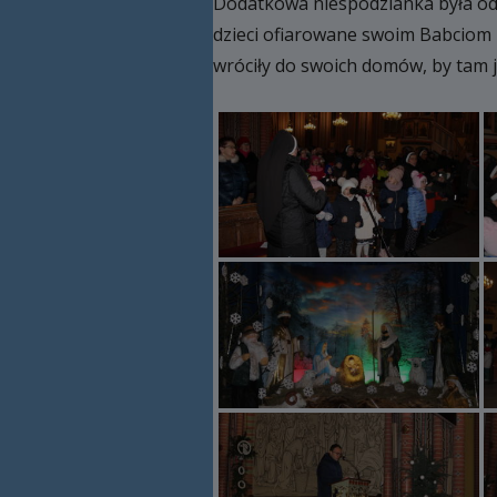
Dodatkowa niespodzianka była od s
dzieci ofiarowane swoim Babciom 
wróciły do swoich domów, by tam 