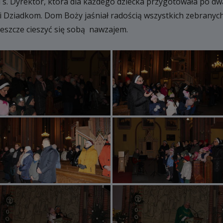
. Dyrektor, która dla każdego dziecka przygotowała po dwa
i Dziadkom. Dom Boży jaśniał radością wszystkich zebranych
jeszcze cieszyć się sobą nawzajem.