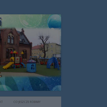
zone przez Zgromadzenie Sióstr
KT
CO JESZCZE ROBIMY