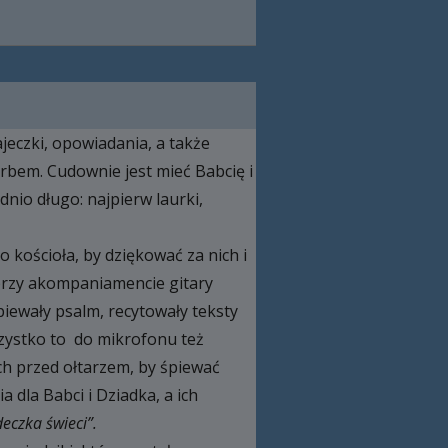
ajeczki, opowiadania, a także
arbem. Cudownie jest mieć Babcię i
nio długo: najpierw laurki,
 kościoła, by dziękować za nich i
 przy akompaniamencie gitary
Śpiewały psalm, recytowały teksty
wszystko to do mikrofonu też
ch przed ołtarzem, by śpiewać
 dla Babci i Dziadka, a ich
eczka świeci”.