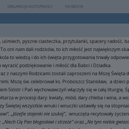
DEKLARACJA DOSTĘPNOŚCI
FACEBOOK
o, uśmiech, pyszne ciasteczka, przytulanki, spacery radość, b
IA
 To oni nam dali rodziców, to ich miłość jest największym sk
WYDARZEŃ
kola to wiedzą i do ich święta przygotowania trwały odpowied
wyrazić podziękowanie i miłość dla Babci i Dziadka.
raz z naszymi Rodzicami zostali zaproszeni na Mszę Święta do
M
imi. Mszę św. celebrował ks. Proboszcz Stanisław, a dzieci
NYM
iem Sióstr i Pań wychowawczyń włączyły się w całą liturgię. 
łtarza w procesji dary: kwiaty, miód, dary chleba i wina, a 
y Świętej wszystkie wnuki i wnuczki ustawiły się na stopnia
wi”, „Józefie stajenki nie szukaj”
, wnuczęta recytowały życzenia
 „
Niech Cię Pan błogosławi i strzeże”
oraz
„Na tym niebie gwiazd