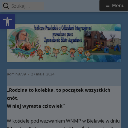
Szukaj:
Menu
Menu
Open toolbar
główne
Przeskocz
Publiczne Przedszkole z Oddziałami
do
Integracyjnymi prowadzone przez
treści
Zgromadzenie Sióstr Augustianek
Autor
Opublikowano
admin8739
27 maja, 2024
„Rodzina to kolebka, to początek wszystkich
cnót.
W niej wyrasta człowiek”
W kościele pod wezwaniem WNMP w Bielawie w dniu