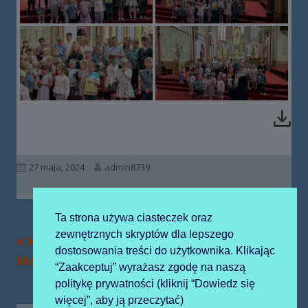
Opublikowano
Autor
27 maja, 2024
admin8739
Ta strona używa ciasteczek oraz
zewnętrznych skryptów dla lepszego
Poprzedni
Następny
Konkurs piosenki
Piknik Rodzinny
Nawigacja
dostosowania treści do użytkownika. Klikając
artykół
artykół:
Maryjnej
“Zaakceptuj” wyrażasz zgodę na naszą
wpisu
politykę prywatności (kliknij “Dowiedz się
więcej”, aby ją przeczytać)