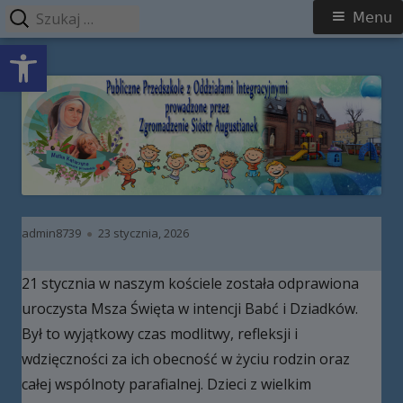
Szukaj:
Menu
Menu
Open toolbar
główne
Przeskocz
Publiczne Przedszkole z Oddziałami
do
Integracyjnymi prowadzone przez
treści
Zgromadzenie Sióstr Augustianek
Autor
Opublikowano
admin8739
23 stycznia, 2026
21 stycznia w naszym kościele została odprawiona
uroczysta Msza Święta w intencji Babć i Dziadków.
Był to wyjątkowy czas modlitwy, refleksji i
wdzięczności za ich obecność w życiu rodzin oraz
całej wspólnoty parafialnej. Dzieci z wielkim