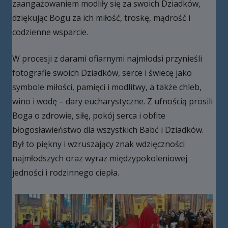
zaangażowaniem modliły się za swoich Dziadków,
dziękując Bogu za ich miłość, troskę, mądrość i
codzienne wsparcie.
W procesji z darami ofiarnymi najmłodsi przynieśli
fotografie swoich Dziadków, serce i świecę jako
symbole miłości, pamięci i modlitwy, a także chleb,
wino i wodę – dary eucharystyczne. Z ufnością prosili
Boga o zdrowie, siłę, pokój serca i obfite
błogosławieństwo dla wszystkich Babć i Dziadków.
Był to piękny i wzruszający znak wdzięczności
najmłodszych oraz wyraz międzypokoleniowej
jedności i rodzinnego ciepła.