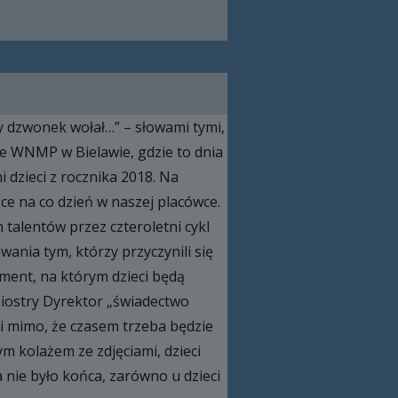
y dzwonek wołał…” – słowami tymi,
le WNMP w Bielawie, gdzie to dnia
 dzieci z rocznika 2018. Na
ące na co dzień w naszej placówce.
talentów przez czteroletni cykl
ania tym, którzy przyczynili się
ament, na którym dzieci będą
Siostry Dyrektor „świadectwo
d i mimo, że czasem trzeba będzie
m kolażem ze zdjęciami, dzieci
nie było końca, zarówno u dzieci