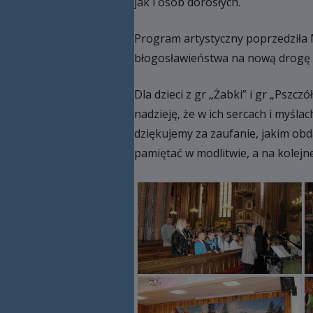
jak i osób dorosłych.
Program artystyczny poprzedziła 
błogosławieństwa na nową drogę 
Dla dzieci z gr „Żabki” i gr „Psz
nadzieję, że w ich sercach i myś
dziękujemy za zaufanie, jakim obda
pamiętać w modlitwie, a na kolejne