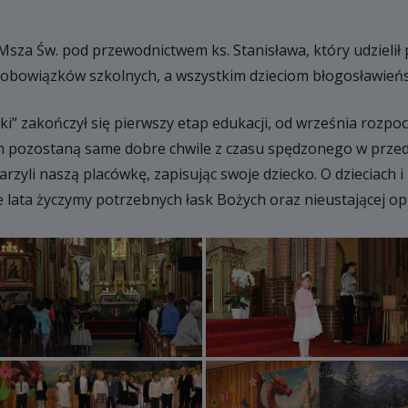
Msza Św. pod przewodnictwem ks. Stanisława, który udzielił
obowiązków szkolnych, a wszystkim dzieciom błogosławieńs
czółki” zakończył się pierwszy etap edukacji, od września ro
lach pozostaną same dobre chwile z czasu spędzonego w prz
rzyli naszą placówkę, zapisując swoje dziecko. O dzieciach i
 lata życzymy potrzebnych łask Bożych oraz nieustającej opi