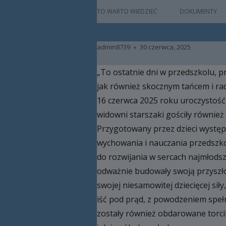
główne
HISTORIA
TO WARTO WIEDZIEĆ
DOKUMENTY
PATRON
Autor
Opublikowano
admin8739
30 czerwca, 2025
KADRA
„To ostatnie dni w przedszkolu, p
RAMOWY PLAN DN
jak również skocznym tańcem i rad
HARMONOGRAM 
16 czerwca 2025 roku uroczystość 
widowni starszaki gościły również 
ZAJĘCIA
Przygotowany przez dzieci występ 
PRACA Z DZIECKIE
wychowania i nauczania przedszkol
NIEPEŁNOSPRAW
do rozwijania w sercach najmłodsz
odważnie budowały swoją przyszło
BAZA LOKALOWA
swojej niesamowitej dziecięcej sił
RODO
iść pod prąd, z powodzeniem spełn
zostały również obdarowane torci