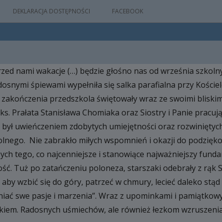
DEKLARACJA DOSTĘPNOŚCI
FACEBOOK
rzed nami wakacje (…) będzie głośno nas od września szkoln
IA
osnymi śpiewami wypełniła się salka parafialna przy Koście
WYDARZEŃ
zakończenia przedszkola świętowały wraz ze swoimi bliskimi
ks. Prałata Stanisława Chomiaka oraz Siostry i Panie pracuj
był uwieńczeniem zdobytych umiejętności oraz rozwiniętych 
M
nego. Nie zabrakło miłych wspomnień i okazji do podziękow
NYM
ych tego, co najcenniejsze i stanowiące najważniejszy fund
ść. Tuż po zatańczeniu poloneza, starszaki odebrały z rąk 
y, aby wzbić się do góry, patrzeć w chmury, lecieć daleko stą
iać swe pasje i marzenia”. Wraz z upominkami i pamiątkowy
kiem. Radosnych uśmiechów, ale również łezkom wzruszenia 