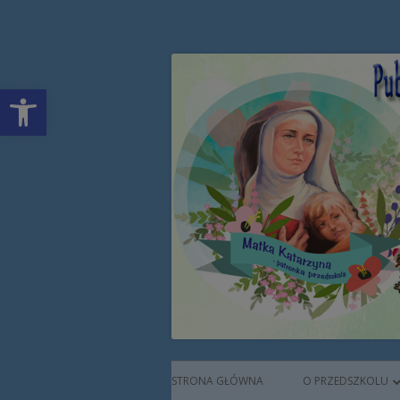
Przeskocz
Publiczne Przedszkol
do
treści
Open toolbar
Augustianek
Menu
STRONA GŁÓWNA
O PRZEDSZKOLU