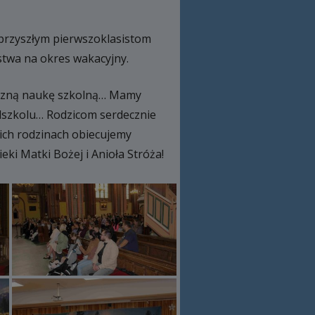
 przyszłym pierwszoklasistom
twa na okres wakacyjny.
zpoczną naukę szkolną… Mamy
edszkolu… Rodzicom serdecznie
 ich rodzinach obiecujemy
eki Matki Bożej i Anioła Stróża!