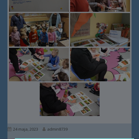
Opublikowano
Autor
24 maja, 2023
admin8739