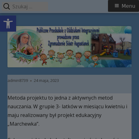
Szukaj:
Menu
Menu
Open toolbar
główne
Przeskocz
Publiczne Przedszkole z Oddziałami
do
Integracyjnymi prowadzone przez
treści
Zgromadzenie Sióstr Augustianek
Autor
Opublikowano
admin8739
24 maja, 2023
Metoda projektu to jedna z aktywnych metod
nauczania. W grupie 3- latków w miesiącu kwietniu i
maju realizowany był projekt edukacyjny
„Marchewka”.