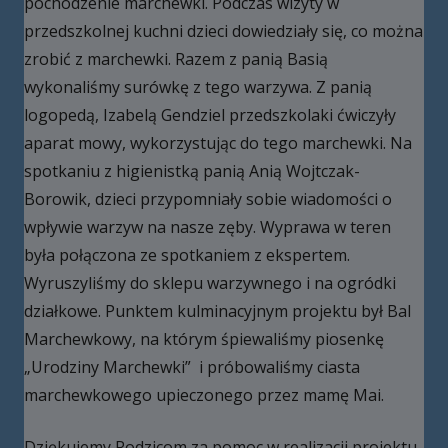
pochodzenie marchewki. Podczas wizyty w
przedszkolnej kuchni dzieci dowiedziały się, co można
zrobić z marchewki. Razem z panią Basią
wykonaliśmy surówkę z tego warzywa. Z panią
logopedą, Izabelą Gendziel przedszkolaki ćwiczyły
aparat mowy, wykorzystując do tego marchewki. Na
spotkaniu z higienistką panią Anią Wojtczak-
Borowik, dzieci przypomniały sobie wiadomości o
wpływie warzyw na nasze zęby. Wyprawa w teren
była połączona ze spotkaniem z ekspertem.
Wyruszyliśmy do sklepu warzywnego i na ogródki
działkowe. Punktem kulminacyjnym projektu był Bal
Marchewkowy, na którym śpiewaliśmy piosenkę
„Urodziny Marchewki” i próbowaliśmy ciasta
marchewkowego upieczonego przez mamę Mai.
Dziękujemy Rodzicom za pomoc w realizacji projektu.