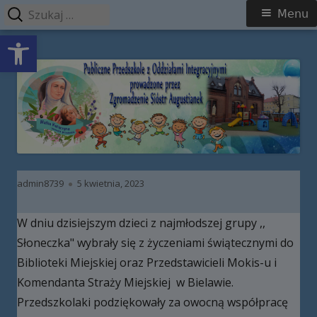
Szukaj:
Menu
Menu
Open toolbar
główne
Przeskocz
Publiczne Przedszkole z Oddziałami
do
Integracyjnymi prowadzone przez
treści
Zgromadzenie Sióstr Augustianek
Autor
Opublikowano
admin8739
5 kwietnia, 2023
W dniu dzisiejszym dzieci z najmłodszej grupy ,,
Słoneczka" wybrały się z życzeniami świątecznymi do
Biblioteki Miejskiej oraz Przedstawicieli Mokis-u i
Komendanta Straży Miejskiej w Bielawie.
Przedszkolaki podziękowały za owocną współpracę