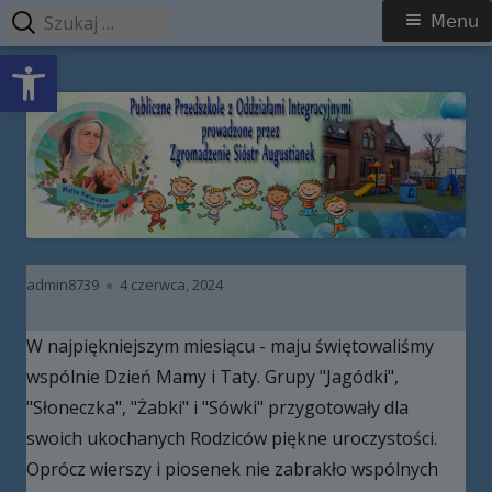
Szukaj:
Menu
Menu
Open toolbar
główne
Przeskocz
Publiczne Przedszkole z Oddziałami
do
Integracyjnymi prowadzone przez
treści
Zgromadzenie Sióstr Augustianek
Autor
Opublikowano
admin8739
4 czerwca, 2024
W najpiękniejszym miesiącu - maju świętowaliśmy
wspólnie Dzień Mamy i Taty. Grupy "Jagódki",
"Słoneczka", "Żabki" i "Sówki" przygotowały dla
swoich ukochanych Rodziców piękne uroczystości.
Oprócz wierszy i piosenek nie zabrakło wspólnych