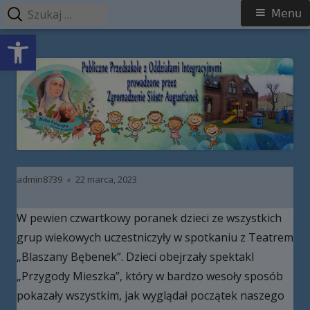
Szukaj:
Menu
Menu
Open toolbar
główne
Przeskocz
Publiczne Przedszkole z Oddziałami
do
Integracyjnymi prowadzone przez
treści
Zgromadzenie Sióstr Augustianek
Autor
Opublikowano
admin8739
22 marca, 2023
W pewien czwartkowy poranek dzieci ze wszystkich
grup wiekowych uczestniczyły w spotkaniu z Teatrem
„Blaszany Bębenek”. Dzieci obejrzały spektakl
„Przygody Mieszka”, który w bardzo wesoły sposób
pokazały wszystkim, jak wyglądał początek naszego