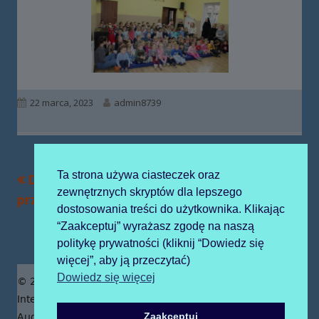
Opublikowano
Autor
22 marca, 2023
admin8739
Ta strona używa ciasteczek oraz
Poprzedni
Następny
Dzień dzikiej
SENSORYCZNE
Nawigacja
zewnętrznych skryptów dla lepszego
artykół
artykół:
przyrody
POWITANIE PANI
wpisu
dostosowania treści do użytkownika. Klikając
WIOSNY
“Zaakceptuj” wyrażasz zgodę na naszą
politykę prywatności (kliknij “Dowiedz się
więcej”, aby ją przeczytać)
Zawartość
Dowiedz się więcej
© 2019 Publiczne Przedszkole z Oddziałami
stopki
Integracyjnymi prowadzone przez Zgromadzenie Sióstr
Zaakceptuj
Augustianek