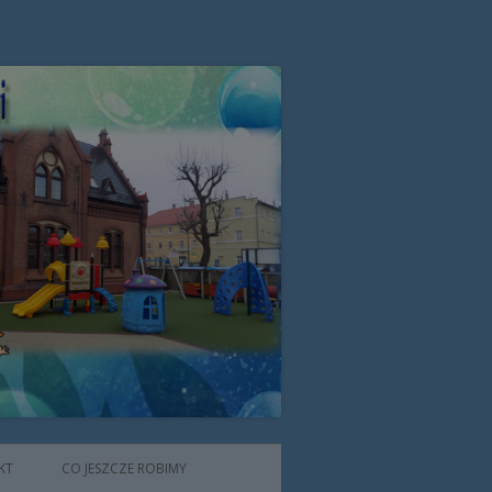
zone przez Zgromadzenie Sióstr
KT
CO JESZCZE ROBIMY