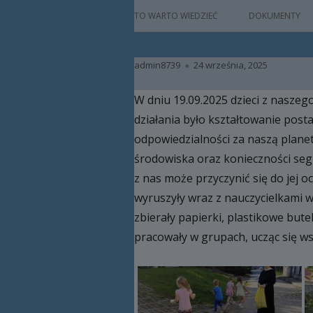
główne
HISTORIA
TO WARTO WIEDZIEĆ
DOKUMENTY
PATRON
Autor
Opublikowano
admin8739
24 września, 2025
KADRA
W dniu 19.09.2025 dzieci z naszeg
RAMOWY PLAN DN
działania było kształtowanie pos
HARMONOGRAM 
odpowiedzialności za naszą planet
środowiska oraz konieczności segr
ZAJĘCIA
z nas może przyczynić się do jej 
PRACA Z DZIECKIE
wyruszyły wraz z nauczycielkami 
NIEPEŁNOSPRAW
zbierały papierki, plastikowe butel
pracowały w grupach, ucząc się ws
BAZA LOKALOWA
RODO