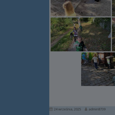
Opublikowano
Autor
24 września, 2025
admin8739