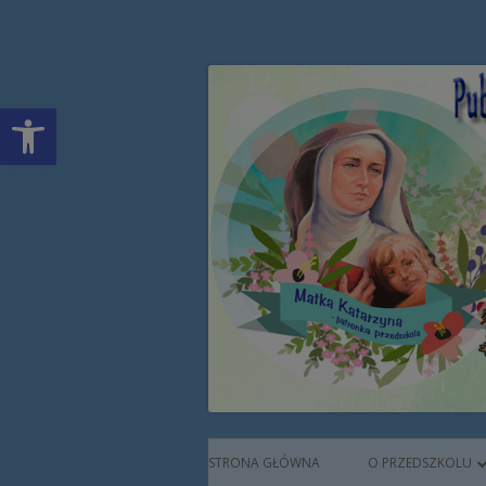
Przeskocz
Publiczne Przedszkol
do
treści
Open toolbar
Augustianek
Menu
STRONA GŁÓWNA
O PRZEDSZKOLU