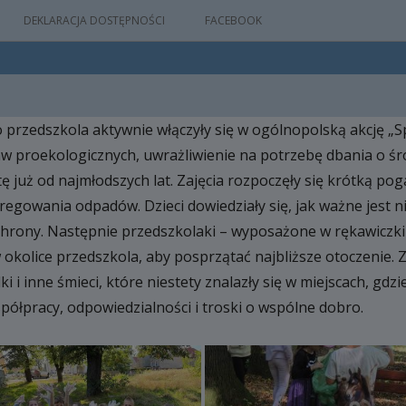
DEKLARACJA DOSTĘPNOŚCI
FACEBOOK
o przedszkola aktywnie włączyły się w ogólnopolską akcję „S
IA
taw proekologicznych, uwrażliwienie na potrzebę dbania o 
WYDARZEŃ
ę już od najmłodszych lat. Zajęcia rozpoczęły się krótką p
egowania odpadów. Dzieci dowiedziały się, jak ważne jest n
ochrony. Następnie przedszkolaki – wyposażone w rękawiczki
M
w okolice przedszkola, aby posprzątać najbliższe otoczen
NYM
ki i inne śmieci, które niestety znalazły się w miejscach, gdzi
półpracy, odpowiedzialności i troski o wspólne dobro.